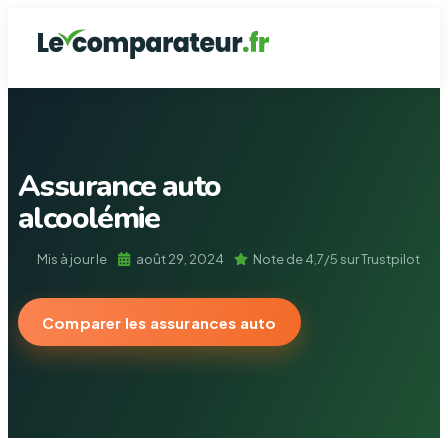
Assurance de prê
Assurance Auto
Mutuelle Santé
Assurance Ha
Garantie dé
Assurance auto
alcoolémie
Mis à jour le
août 29, 2024
Note de 4,7/5 sur Trustpilot
Comparer les assurances auto