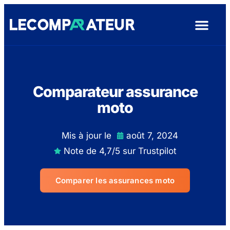
Assurance De Pr
Assurance Auto
Mutuelle Santé
Assurance Hab
Garantie Dé
Comparateur assurance
moto
Mis à jour le
août 7, 2024
Note de 4,7/5 sur Trustpilot
Comparer les assurances moto