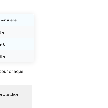
mensuelle
9 €
99 €
99 €
 pour chaque
protection