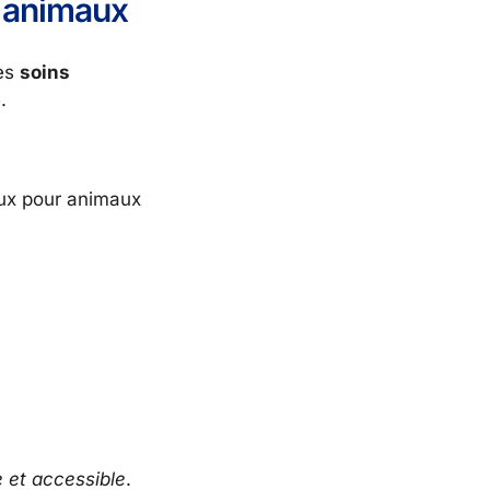
r animaux
les
soins
.
caux pour animaux
e et accessible
.