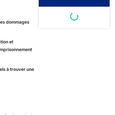
e les dommages
tion et
d’emprisonnement
els à trouver une