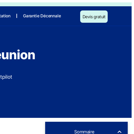
tation
Garantie Décennale
Devis gratuit
éunion
tpilot
Sommaire