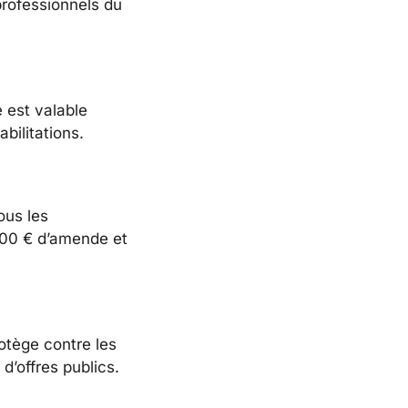
professionnels du
e est valable
bilitations.
ous les
000 € d’amende et
otège contre les
d’offres publics.