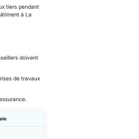
ux tiers pendant
 bâtiment à La
eillers doivent
prises de travaux
 assurance.
ale