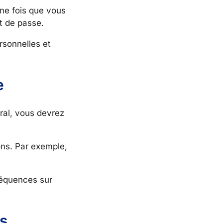
ne fois que vous
t de passe.
rsonnelles et
e
éral, vous devrez
ions. Par exemple,
séquences sur
rs