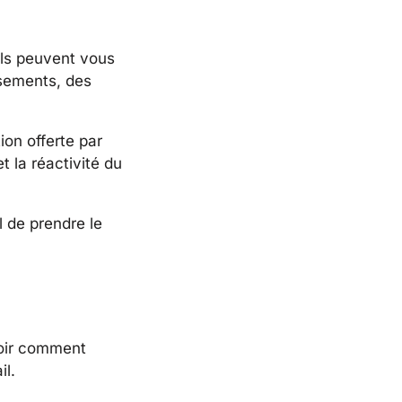
Ils peuvent vous
rsements, des
ion offerte par
t la réactivité du
l de prendre le
voir comment
il.