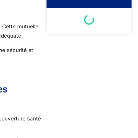
. Cette mutuelle
 adéquate.
une sécurité et
es
 couverture santé