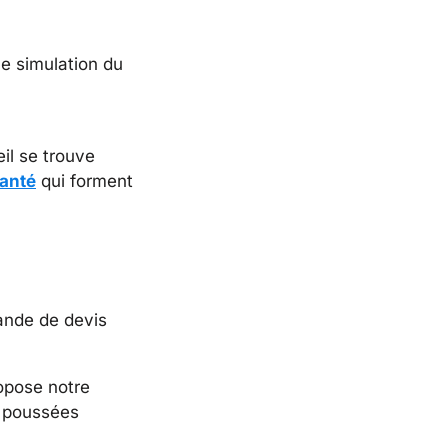
ne simulation du
il se trouve
santé
qui forment
mande de devis
opose notre
s poussées