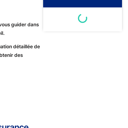
 vous guider dans
il.
tion détaillée de
btenir des
ssurance