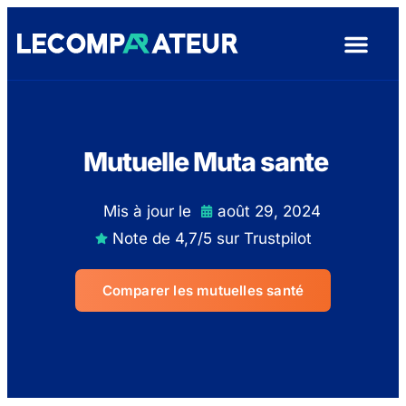
Assurance De Pr
Assurance Auto
Mutuelle Santé
Assurance Hab
Garantie Dé
Mutuelle Muta sante
Mis à jour le
août 29, 2024
Note de 4,7/5 sur Trustpilot
Comparer les mutuelles santé