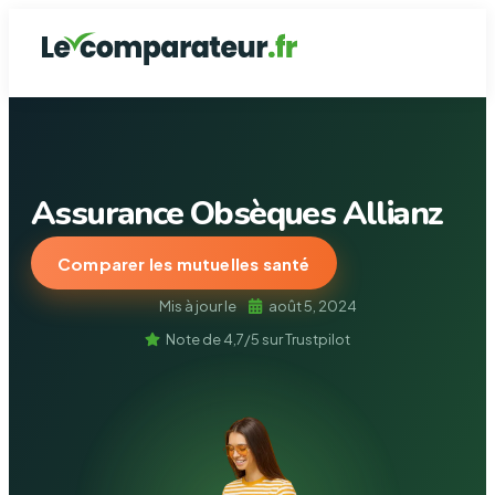
Assurance de prê
Assurance Auto
Mutuelle Santé
Assurance Ha
Garantie dé
Assurance Obsèques Allianz
Comparer les mutuelles santé
Mis à jour le
août 5, 2024
Note de 4,7/5 sur Trustpilot