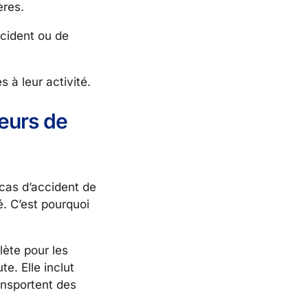
ères.
ccident ou de
 à leur activité.
feurs de
 cas d’accident de
é. C’est pourquoi
lète pour les
e. Elle inclut
ransportent des