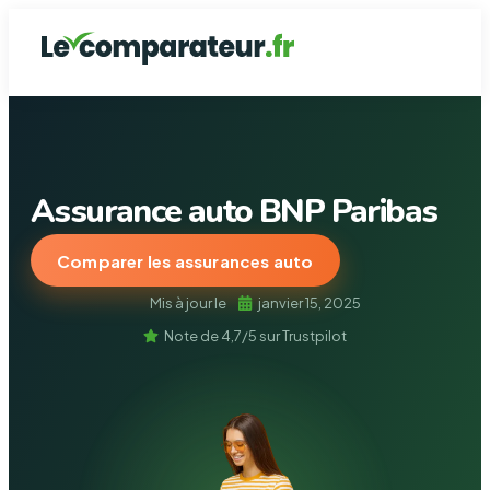
Assurance de prê
Assurance Auto
Mutuelle Santé
Assurance Ha
Garantie dé
Assurance auto BNP Paribas
Comparer les assurances auto
Mis à jour le
janvier 15, 2025
Note de 4,7/5 sur Trustpilot