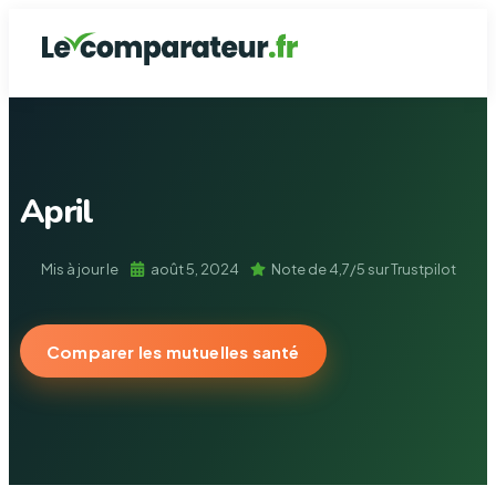
Assurance de prê
Assurance Auto
Mutuelle Santé
Assurance Ha
Garantie dé
April
Mis à jour le
août 5, 2024
Note de 4,7/5 sur Trustpilot
Comparer les mutuelles santé