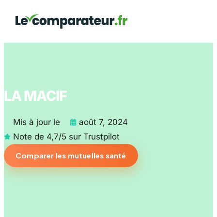
Assurance De Pr
Assurance Auto
Mutuelle Santé
Assurance Hab
Garantie Dé
LA MACIF
Mis à jour le
août 7, 2024
Note de 4,7/5 sur Trustpilot
Comparer les mutuelles santé