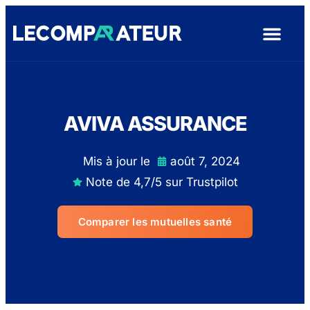
Assurance De Pr
Assurance Auto
Mutuelle Santé
Assurance Hab
Garantie Dé
AVIVA ASSURANCE
Mis à jour le
août 7, 2024
Note de 4,7/5 sur Trustpilot
Comparer les mutuelles santé