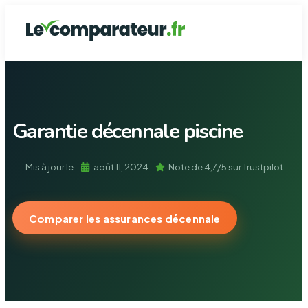
Assurance de prê
Assurance Auto
Mutuelle Santé
Assurance Ha
Garantie dé
Garantie
décennale piscine
Mis à jour le
août 11, 2024
Note de 4,7/5 sur Trustpilot
Comparer les assurances décennale