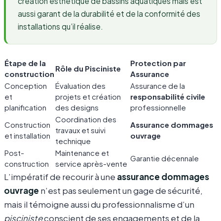
création esthétique de bassins aquatiques mais est
aussi garant de la durabilité et de la conformité des
installations qu’il réalise.
Étape de la
Protection par
Rôle du Pisciniste
construction
Assurance
Conception
Évaluation des
Assurance de la
et
projets et création
responsabilité civile
planification
des designs
professionnelle
Coordination des
Construction
Assurance dommages
travaux et suivi
et installation
ouvrage
technique
Post-
Maintenance et
Garantie décennale
construction
service après-vente
L’impératif de recourir à une
assurance dommages
ouvrage
n’est pas seulement un gage de sécurité,
mais il témoigne aussi du professionnalisme d’un
pisciniste
conscient de ses engagements et de la