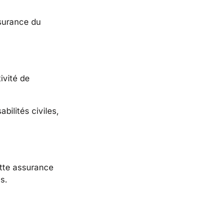
ssurance du
ivité de
bilités civiles,
ette assurance
s.