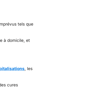
imprévus tels que
ce à domicile, et
italisations
, les
 des cures