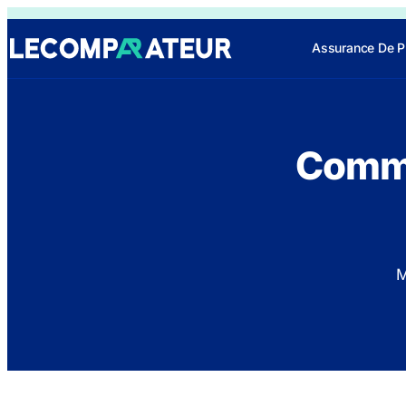
Assurance De P
Comme
M