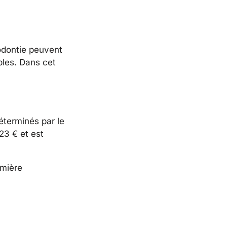
hodontie peuvent
ibles. Dans cet
éterminés par le
23 € et est
emière